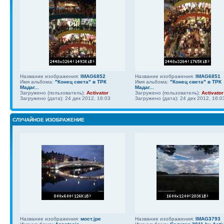
Название изображения:
IMAG6852
Название изображения:
IMAG6851
Имя альбома:
"Конец света" в ТРК
Имя альбома:
"Конец света" в ТРК
Мадаг...
Мадаг...
Загружено (пользователь):
Activator
Загружено (пользователь):
Activator
Загружено (дата): 24 дек 2012, 16:03
Загружено (дата): 24 дек 2012, 16:0
СЛУЧАЙНОЕ ИЗОБРАЖЕНИЕ
Название изображения:
мост.jpe
Название изображения:
IMAG3793