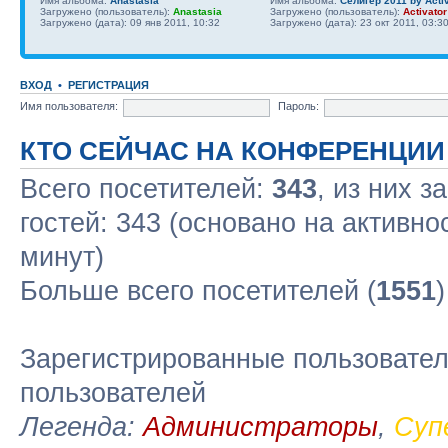
Имя альбома:
Anastasia
Имя альбома:
Селигер 2011 by Acti
Загружено (пользователь):
Anastasia
Загружено (пользователь):
Activator
Загружено (дата): 09 янв 2011, 10:32
Загружено (дата): 23 окт 2011, 03:3
ВХОД
•
РЕГИСТРАЦИЯ
Имя пользователя:
Пароль:
КТО СЕЙЧАС НА КОНФЕРЕНЦИИ
Всего посетителей:
343
, из них з
гостей: 343 (основано на активно
минут)
Больше всего посетителей (
1551
Зарегистрированные пользовател
пользователей
Легенда:
Администраторы
,
Суп