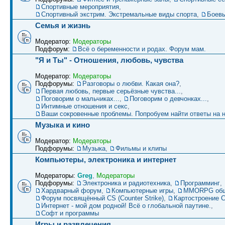
Спортивные мероприятия
,
Спортивный экстрим. Экстремальные виды спорта
,
Боевы
Семья и жизнь
Модератор:
Модераторы
Подфорум:
Всё о беременности и родах. Форум мам.
"Я и Ты" - Отношения, любовь, чувства
Модератор:
Модераторы
Подфорумы:
Разговоры о любви. Какая она?
,
Первая любовь, первые серьёзные чувства...
,
Поговорим о мальчиках...
,
Поговорим о девчонках...
,
Интимные отношения и секс
,
Ваши сокровенные проблемы. Попробуем найти ответы на н
Музыка и кино
Модератор:
Модераторы
Подфорумы:
Музыка
,
Фильмы и клипы
Компьютеры, электроника и интернет
Модераторы:
Greg
,
Модераторы
Подфорумы:
Электроника и радиотехника
,
Программинг
,
Хардварный форум
,
Компьютерные игры
,
MMORPG об
Форум посвящённый CS (Counter Strike)
,
Картостроение C
Интернет - мой дом родной! Всё о глобальной паутине.
,
Софт и программы
Игры и развлечения