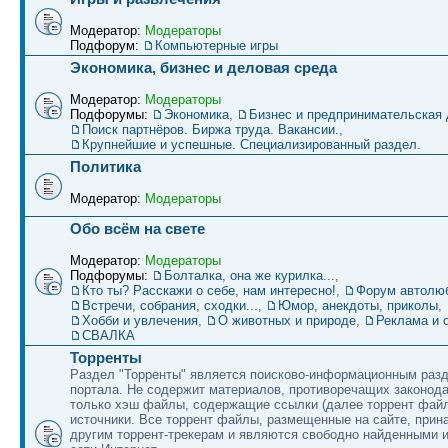
Модератор:
Модераторы
Подфорум:
Компьютерные игры
Экономика, бизнес и деловая среда
Модератор:
Модераторы
Подфорумы:
Экономика
,
Бизнес и предпринимательская 
Поиск партнёров. Биржа труда. Вакансии.
,
Крупнейшие и успешные. Специализированный раздел.
Политика
Модератор:
Модераторы
Обо всём на свете
Модератор:
Модераторы
Подфорумы:
Болталка, она же курилка...
,
Кто ты? Расскажи о себе, нам интересно!
,
Форум автолю
Встречи, собрания, сходки...
,
Юмор, анекдоты, приколы
,
Хобби и увлечения
,
О животных и природе
,
Реклама и 
СВАЛКА
Торренты
Раздел "Торренты" является поисково-информационным раз
портала. Не содержит материалов, противоречащих законод
только хэш файлы, содержащие ссылки (далее торрент файл
источники. Все торрент файлы, размещенные на сайте, прин
другим торрент-трекерам и являются свободно найденными и