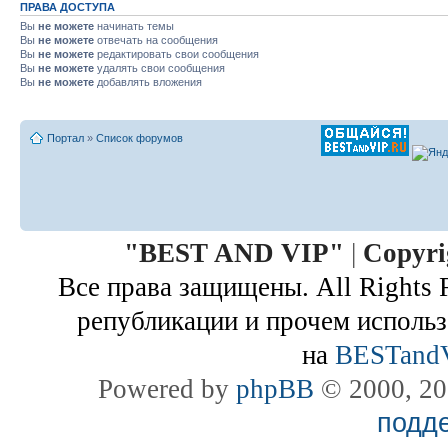
ПРАВА ДОСТУПА
Вы
не можете
начинать темы
Вы
не можете
отвечать на сообщения
Вы
не можете
редактировать свои сообщения
Вы
не можете
удалять свои сообщения
Вы
не можете
добавлять вложения
Портал
»
Список форумов
"
BEST AND VIP
"
|
Copyri
Все права защищены. All Rights 
републикации и прочем использ
на
BESTand
Powered by
phpBB
© 2000, 20
подд